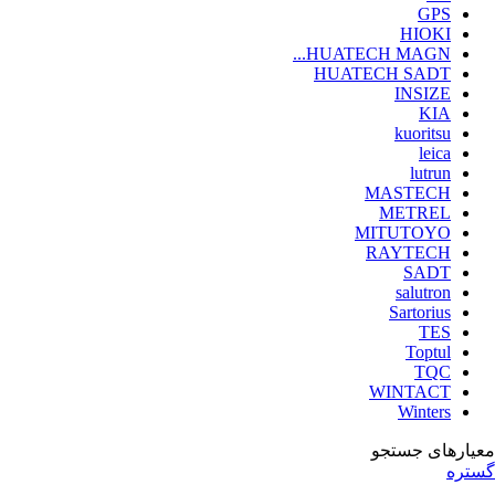
GPS
HIOKI
HUATECH MAGN...
HUATECH SADT
INSIZE
KIA
kuoritsu
leica
lutrun
MASTECH
METREL
MITUTOYO
RAYTECH
SADT
salutron
Sartorius
TES
Toptul
TQC
WINTACT
Winters
معیارهای جستجو
گستره