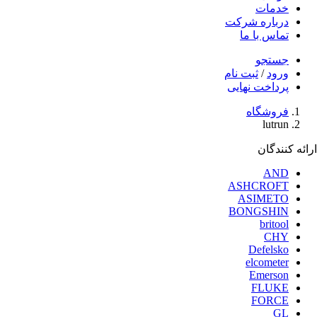
خدمات
درباره شرکت
تماس با ما
جستجو
ورود
/
ثبت نام
پرداخت نهایی
فروشگاه
lutrun
ارائه کنندگان
AND
ASHCROFT
ASIMETO
BONGSHIN
britool
CHY
Defelsko
elcometer
Emerson
FLUKE
FORCE
GL