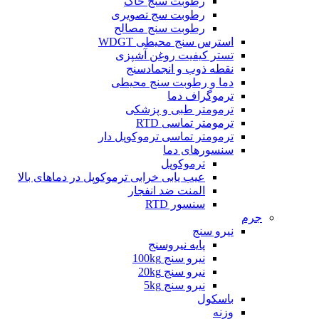
رطوبت سنج خاک
رطوبت سج تصویری
رطوبت سنج مصالح
استرس سنج محیطی WDGT
تستر کیفیت روغن آشپزی
نقطه ذوب و انجمادسنج
دما و رطوبت سنج محیطی
ترموگراف دما
ترمومتر طبی و پزشکی
ترمومتر تماسی RTD
ترمومتر تماسی ترموکوپل دار
سنسورهای دما
ترموکوپل
عیب یابی خرابی ترموکوپل در دماهای بالا
المنت ضد انفجار
سنسور RTD
جرم
نیرو سنج
پایه نیروسنج
نیرو سنج 100kg
نیرو سنج 20kg
نیرو سنج 5kg
باسکول
وزنه