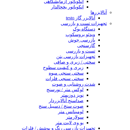
انکوباتور آزمایشگاهی
انکوباتور یخچالدار
آنالایزرها
آنالایزر گاز testo
تجهیزات تست و بازرسی
دستگاه یوک
ویدئو بروسکوپ
بازرسی جوش
گازسنجی
تست و بازرسی
تجهیزات بازرسی بتن
سختی / زبری و صافی
زبری و کیفیت سطوح
سختی سنجی میوه
سختی سنجی فلزات
شدت روشنایی و صوت
لوکس متر / نورسنج
نویز دوزیمتر
صداسنج آنالایزردار
صوت سنج / دسیبل سنج
لومینانس متر
سولارمتر
یو وی لایت متر
تجهیزات بازرسي رنگ و پوشش / فلزات