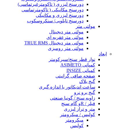
دورسنج لیزری ( تاکومترغیرتماسی)
دورسنج مکانیکی ( تاکومترتماسی
دورسنج لیزری و مکانیکی
دورسنج تابلویی/ سنکروسکوب
مولتی متر
مولتی متر دیجیتال
مولتی مترعقربه ای
مولتی متر دیجیتال TRUE RMS
مولتی متر رومیزی
ابعاد
نوار قطر سنج/سیرکومتر
کمپانی ASIMETO
کمپانی INSIZE
صفحه صافی گرانیتی
گیج بلاک
ساعت اندیکاتور یا اندازه گیری
گیج برو نرو
زاویه سنج / گونیا صنعتی
فیلر / Rو گام سنج
متر و تراز لیزری
کولیس / میکرومتر
میکرومتر
کولیس