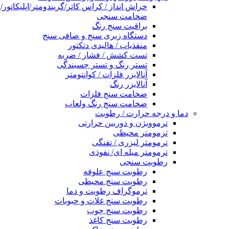
خراش انداز / کراس کاتر/گریندومتر/اپلیکاتور/
ضخامت سنجی
براقیت سنج رنگ
دستگاه زبری سنج و صافی سنج
منفذیاب / هالیدی دتکتور
تست کشش / فشار / ضربه
تستر رنگ و تستر چسبندگی
آنالایزر فلزات / کوانتومتر
آنالایزر رنگ
ضخامت سنج فلزات
ضخامت سنج رنگ ولعاب
دما و درجه حرارت / رطوبت
ترموویژن و دوربین حرارتی
ترمومتر محیطی
ترمومتر لیزری / تفنگی
ترمومتر میله ای/ نفوذی
رطوبت سنجی
رطوبت سنج علوفه
رطوبت سنج محیطی
ترموگراف رطوبت و دما
رطوبت سنج غلات و حبوبات
رطوبت سنج چوب
رطوبت سنج کاغذ