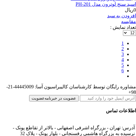
اسید سنج لوترون مدل PH-201
0ریال
افزودن به سبد
مقایسه
تعداد نمایش :
1
2
3
4
5
6
مشاوره رایگان توسط کارشناسان کالیبراسیون آسا: 44445009-21-
98+
عضویت در خبرنامه
عضویت
اطلاعات تماس
آدرس: تهران - بزرگراه اشرفی اصفهانی - بالاتر از تقاطع پونک -
نرسیده به بزرگراه هاشمی رفسنجانی - بلوار پونک - پلاک 32