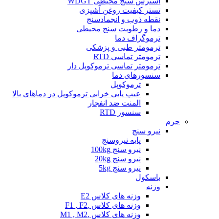
استرس سنج محیطی WDGT
تستر کیفیت روغن آشپزی
نقطه ذوب و انجمادسنج
دما و رطوبت سنج محیطی
ترموگراف دما
ترمومتر طبی و پزشکی
ترمومتر تماسی RTD
ترمومتر تماسی ترموکوپل دار
سنسورهای دما
ترموکوپل
عیب یابی خرابی ترموکوپل در دماهای بالا
المنت ضد انفجار
سنسور RTD
جرم
نیرو سنج
پایه نیروسنج
نیرو سنج 100kg
نیرو سنج 20kg
نیرو سنج 5kg
باسکول
وزنه
وزنه های کلاس E2
وزنه های کلاس ,F1 , F2
وزنه های کلاس ,M1 , M2