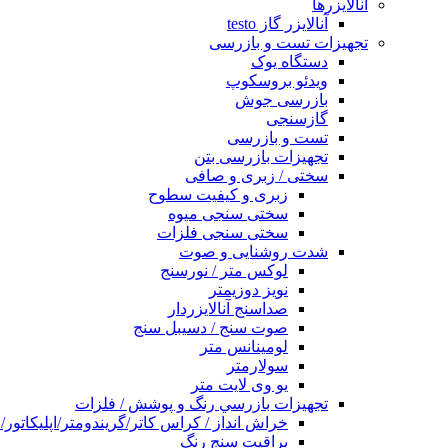
آنالایزرها
آنالایزر گاز testo
تجهیزات تست و بازرسی
دستگاه یوک
ویدئو بروسکوپ
بازرسی جوش
گازسنجی
تست و بازرسی
تجهیزات بازرسی بتن
سختی / زبری و صافی
زبری و کیفیت سطوح
سختی سنجی میوه
سختی سنجی فلزات
شدت روشنایی و صوت
لوکس متر / نورسنج
نویز دوزیمتر
صداسنج آنالایزردار
صوت سنج / دسیبل سنج
لومینانس متر
سولارمتر
یو وی لایت متر
تجهیزات بازرسي رنگ و پوشش / فلزات
خراش انداز / کراس کاتر/گریندومتر/اپلیکات
براقیت سنج رنگ