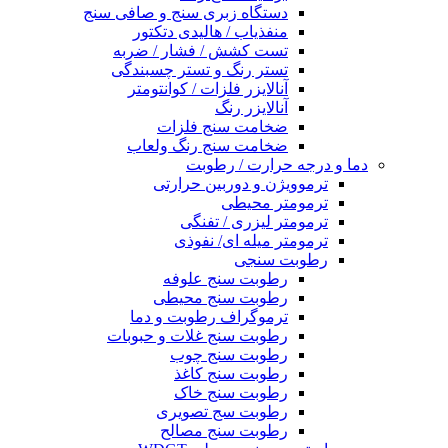
دستگاه زبری سنج و صافی سنج
منفذیاب / هالیدی دتکتور
تست کشش / فشار / ضربه
تستر رنگ و تستر چسبندگی
آنالایزر فلزات / کوانتومتر
آنالایزر رنگ
ضخامت سنج فلزات
ضخامت سنج رنگ ولعاب
دما و درجه حرارت / رطوبت
ترموویژن و دوربین حرارتی
ترمومتر محیطی
ترمومتر لیزری / تفنگی
ترمومتر میله ای/ نفوذی
رطوبت سنجی
رطوبت سنج علوفه
رطوبت سنج محیطی
ترموگراف رطوبت و دما
رطوبت سنج غلات و حبوبات
رطوبت سنج چوب
رطوبت سنج کاغذ
رطوبت سنج خاک
رطوبت سج تصویری
رطوبت سنج مصالح