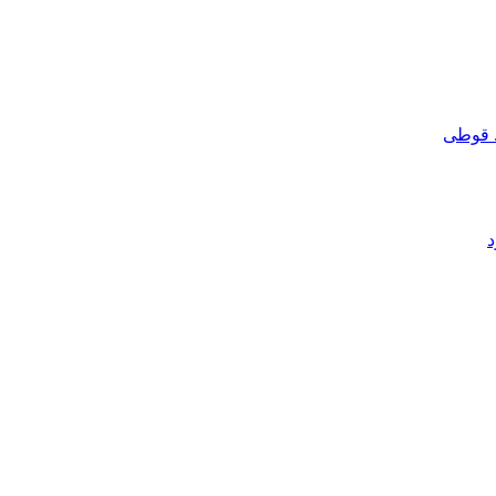
 قوطی
د