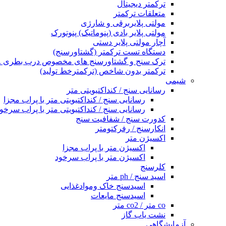
ترکمتر دیجیتال
متعلقات ترکمتر
مولتی پلایربرقی و شارژی
مولتی پلایر بادی (پنوماتیک) پنوتورک
آچار مولتی پلایر دستی
دستگاه تست ترکمتر (گشتاورسنج)
ترک سنج و گشتاورسنج های مخصوص درب بطری .
ترکمتر بدون شاخص (ترکمترخط تولید)
شیمی
رسانایی سنج / کنداکتیویتی متر
رسانایی سنج / کنداکتیویتی متر با پراب مجزا
رسانایی سنج / کنداکتیویتی متر با پراب سرخو
کدورت سنج / شفافیت سنج
انکارسنج / رفرکتومتر
اکسیژن متر
اکسیژن متر با پراب مجزا
اکسیژن متر با پراب سرخود
کلرسنج
اسید سنج / ph متر
اسیدسنج خاک وموادغذایی
اسیدسنج مایعات
co متر / co2 متر
نشت یاب گاز
آزمایشگاهی