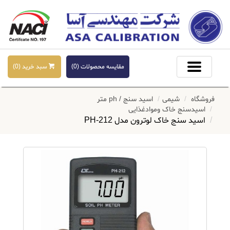
مقایسه محصولات (
0
)
سبد خرید (
0
)
فروشگاه
شیمی
اسید سنج / ph متر
اسیدسنج خاک وموادغذایی
اسید سنج خاک لوترون مدل PH-212