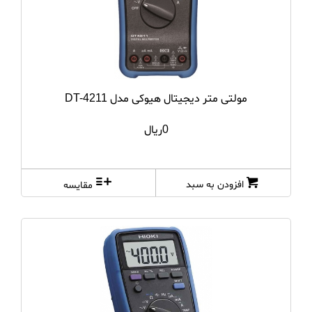
SADT
salutron
Sartorius
مولتی متر دیجیتال هیوکی مدل DT-4211
TES
0ریال
Toptul
TQC
افزودن به سبد
مقایسه
WINTACT
Winters