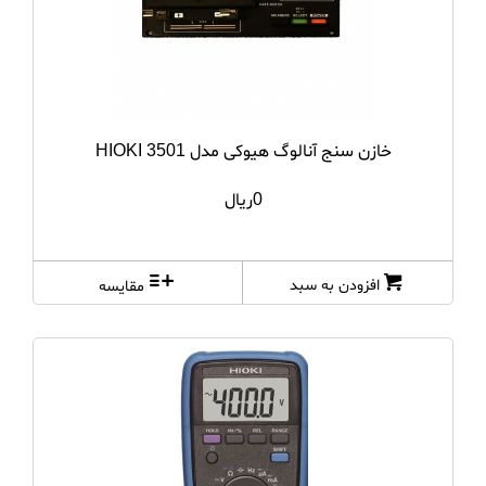
HUATECH MAGN...
HUATECH SADT
INSIZE
خازن سنج آنالوگ هیوکی مدل HIOKI 3501
KIA
0ریال
kuoritsu
leica
افزودن به سبد
مقایسه
lutrun
MASTECH
METREL
MITUTOYO
RAYTECH