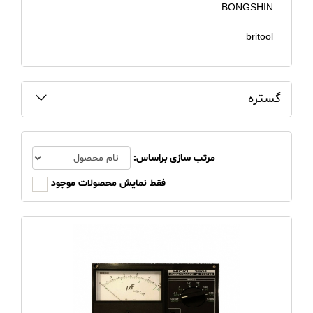
BONGSHIN
britool
CHY
Defelsko
گستره
elcometer
Emerson
مرتب سازی براساس:
فقط نمایش محصولات موجود
FLUKE
FORCE
GL
GPS
HIOKI