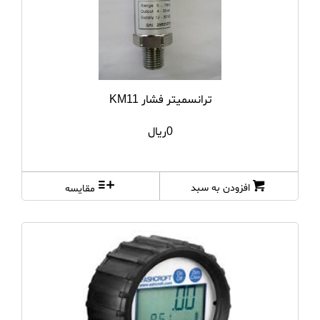
HUATECH MAGN...
HUATECH SADT
INSIZE
ترانسميتر فشار KM11
KIA
0ریال
kuoritsu
leica
افزودن به سبد
مقایسه
lutrun
MASTECH
METREL
MITUTOYO
RAYTECH