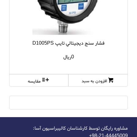
SADT
salutron
Sartorius
فشار سنج ديجيتالي تايپ D1005PS
TES
0ریال
Toptul
TQC
افزودن به سبد
مقایسه
WINTACT
Winters
مشاوره رایگان توسط کارشناسان کالیبراسیون آسا:
44445009-21-98+