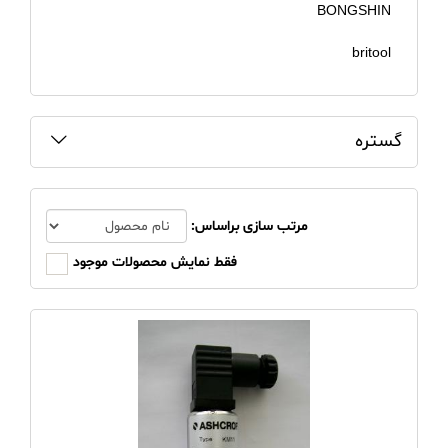
BONGSHIN
britool
CHY
Defelsko
گستره
elcometer
Emerson
مرتب سازی براساس:
فقط نمایش محصولات موجود
FLUKE
FORCE
GL
GPS
HIOKI