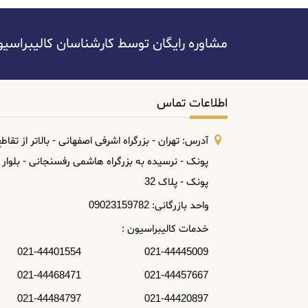
HUATECH SADT
مشاوره رایگان توسط کارشناسان کالیبراسیون آسا: 445009
INSIZE
KIA
اطلاعات تماس
kuoritsu
آدرس: تهران - بزرگراه اشرفی اصفهانی - بالاتر از تقاط
leica
پونک - نرسیده به بزرگراه هاشمی رفسنجانی - بلوار
lutrun
پونک - پلاک 32
MASTECH
واحد بازرگانی: 09023159782
خدمات کالیبراسیون :
METREL
021-44445009 021-44401554
MITUTOYO
021-44457667 021-44468471
RAYTECH
021-44420897 021-44484797