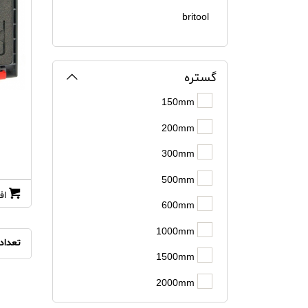
britool
CHY
Defelsko
گستره
150mm
elcometer
200mm
Emerson
300mm
FLUKE
500mm
FORCE
اف
600mm
GL
1000mm
تعداد
GPS
1500mm
HIOKI
2000mm
HUATECH MAGN...