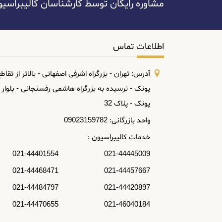
مشاوره رایگان توسط کارشناسان کالیبراسیون آسا: 445009
SADT
salutron
اطلاعات تماس
Sartorius
TES
آدرس: تهران - بزرگراه اشرفی اصفهانی - بالاتر از تقاط
پونک - نرسیده به بزرگراه هاشمی رفسنجانی - بلوار
Toptul
پونک - پلاک 32
TQC
واحد بازرگانی: 09023159782
WINTACT
خدمات کالیبراسیون :
Winters
021-44445009 021-44401554
021-44457667 021-44468471
021-44420897 021-44484797
021-46040184 021-44470655