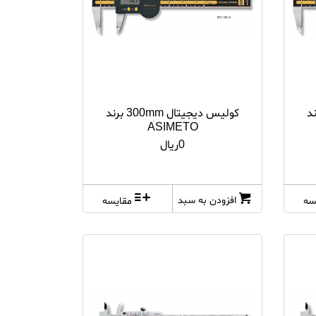
200mm برند
کولیس دیجیتال 300mm برند
ASIMETO
0ریال
افزودن به سبد
سه
مقایسه