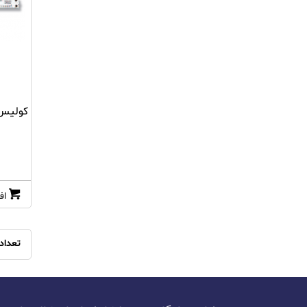
HUATECH SADT
INSIZE
KIA
کولیس ورنیه 0mm
kuoritsu
leica
lutrun
اف
MASTECH
METREL
تعداد
MITUTOYO
RAYTECH