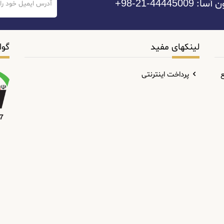
44-21-98+
لینکهای مفید
گوا
ع
پرداخت اینترنتی