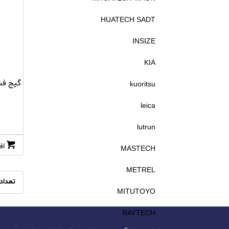
HUATECH SADT
INSIZE
KIA
kuoritsu
leica
lutrun
اف
MASTECH
METREL
تعداد
MITUTOYO
RAYTECH