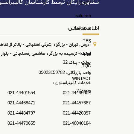
مشاوره رایگان توسط کارشناسان کالیبراسیون آسا: 445009
SADT
salutron
اطلاعات تماس
Sartorius
TES
آدرس: تهران - بزرگراه اشرفی اصفهانی - بالاتر از تقاط
پونک - نرسیده به بزرگراه هاشمی رفسنجانی - بلوار
Toptul
پونک - پلاک 32
TQC
واحد بازرگانی: 09023159782
WINTACT
خدمات کالیبراسیون :
Winters
021-44445009 021-44401554
021-44457667 021-44468471
021-44420897 021-44484797
021-46040184 021-44470655