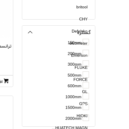
britool
CHY
Defelsko
گستره
150mm
elcometer
200mm
Emerson
300mm
FLUKE
500mm
FORCE
اف
600mm
GL
1000mm
GPS
1500mm
HIOKI
2000mm
HUATECH MAGN...