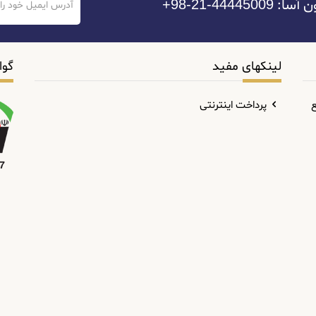
44-21-98+
لینکهای مفید
گوا
ع
پرداخت اینترنتی