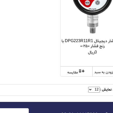
گیج فشار دیجیتال DPG223R11R1 با
رنج فشار ۲۵۰-۰
0ریال
زودن به سبد
مقایسه
 نمایش :