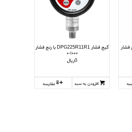
LE110 با رنج فشار
گیج فشار DPG225R11R1 با رنج فشار
۱۰۰۰-۰
0ریال
افزودن به سبد
سه
مقایسه