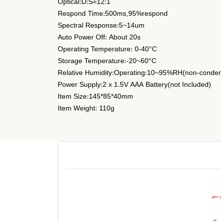
Optical:D:S=12:1
Respond Time:500ms,95%respond
Spectral Response:5~14um
Auto Power Off: About 20s
Operating Temperature: 0-40°C
Storage Temperature:-20~60°C
Relative Humidity:Operating:10~95%RH(non-conden
Power Supply:2 x 1.5V AAA Battery(not Included)
Item Size:145*85*40mm
Item Weight: 110g