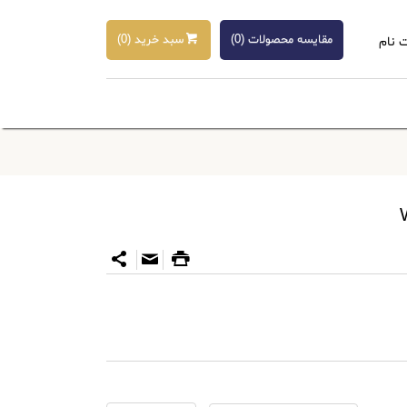
مقایسه محصولات (
0
)
سبد خرید (
0
)
 نام