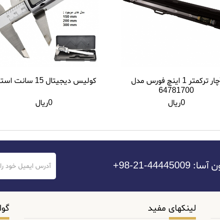
آچار ترکمتر 1 اینچ فورس مدل
کولیس دیجیتال 15 سانت استیل
64781700
0ریال
0ریال
44-21-98+
لینکهای مفید
گوا