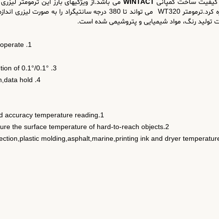
 کیفیت ساخت کمپانی
WINTACT
می باشد.از ویژگیهای بارز این ترمومتر لیزری پ
دقت بالا و قابلیت تبدیل دما از سانتیگراد به فارنهایت اشاره کرد.ترمومتر 320
ت تولید رنگ، مواد شیمیایی و پتروشیمی شده است.
1. Precise non-contact measurement,fast and easy to operate.
3. Automatic measurement range selection with resolution of 0.1°/0.1°.
4. Max/Min record,auto power off,low battery indication,data hold.
1.This infrared thermometer can provide fast,easy and accuracy temperature reading.
2.With non-contact technology,it can be used to measure the surface temperature of hard-to-reach objects.