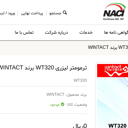
جستجو
پرداخت نهایی
ورود
/
ثبت
واهی نامه ها
خدمات
درباره شرکت
تماس با ما
ترمومتر لیزری WT320 برند WINTACT
WT320
برند محصول:
WINTACT
وضعیت کالا:
موجود
0ریال