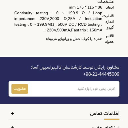
مشخصات
ابعاد
86 * 115 * 175 mm
Continuity testing : 0 ~ 199.9 Ω / Loop
قابلیت
impedance: 230V,2000 Ω,25A / Insulation
اندازه
testing : 0 ~ 199.9MΩ , 500V DC / RCD testing :
گیری
: 230V,500mA,Fast trip : 150mA
اقلام
همراه با کیف حمل و پرابهای مربوطه
همراه
مشاوره رایگان توسط کارشناسان کالیبراسیون آسا:
44445009-21-98+
عضویت
اطلاعات تماس
لینکهای مفید